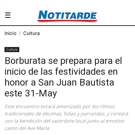
☰
Inicio
Cultura
Cultura
Borburata se prepara para el
inicio de las festividades en
honor a San Juan Bautista
este 31-May
Este encuentro estará amenizado por los ritmos
tradicionales de décimas, fulías y parrandas, y contará
con la bendición del sacerdote local junto al emotivo
canto del Ave María