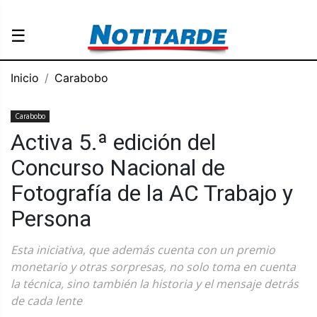
☰
Inicio
Carabobo
Carabobo
Activa 5.ª edición del
Concurso Nacional de
Fotografía de la AC Trabajo y
Persona
Esta iniciativa, que además cuenta con un premio
monetario y otras sorpresas, no solo toma en cuenta
la técnica, sino también la historia y el mensaje detrás
de cada lente