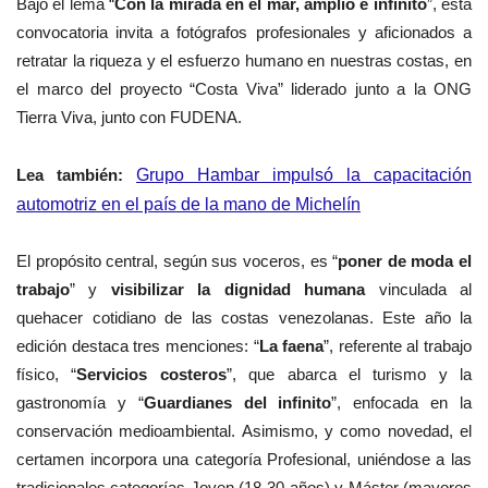
Bajo el lema “
Con la mirada en el mar, amplio e infinito
”, esta
convocatoria invita a fotógrafos profesionales y aficionados a
retratar la riqueza y el esfuerzo humano en nuestras costas, en
el marco del proyecto “Costa Viva”
liderado junto a la ONG
Tierra Viva, junto con FUDENA.
Lea también:
Grupo Hambar impulsó la capacitación
automotriz en el país de la mano de Michelín
El propósito central, según sus voceros, es “
poner de moda el
trabajo
” y
visibilizar la dignidad humana
vinculada al
quehacer cotidiano de las costas venezolanas. Este año la
edición destaca tres menciones: “
La faena
”, referente al trabajo
físico, “
Servicios costeros
”, que abarca el turismo y la
gastronomía y “
Guardianes del infinito
”, enfocada en la
conservación medioambiental. Asimismo, y como novedad, el
certamen incorpora una categoría Profesional, uniéndose a las
tradicionales categorías Joven (18-30 años) y Máster (mayores