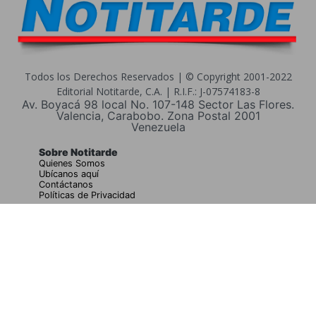
Todos los Derechos Reservados | © Copyright 2001-2022
Editorial Notitarde, C.A. | R.I.F.: J-07574183-8
Av. Boyacá 98 local No. 107-148 Sector Las Flores.
Valencia, Carabobo. Zona Postal 2001
Venezuela
Sobre Notitarde
Quienes Somos
Ubícanos aquí
Contáctanos
Políticas de Privacidad
Buscar