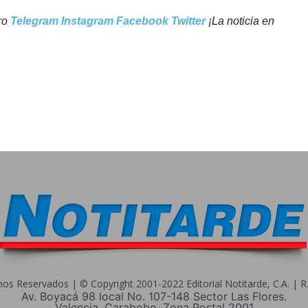
tro
Telegram
Instagram
Facebook
Twitter
¡La noticia en
s Reservados | © Copyright 2001-2022 Editorial Notitarde, C.A. | R.I
Av. Boyacá 98 local No. 107-148 Sector Las Flores.
Valencia, Carabobo. Zona Postal 2001