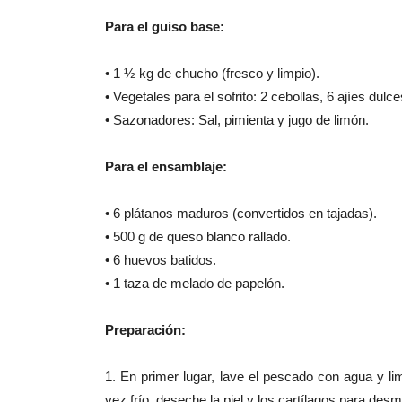
Para el guiso base:
• 1 ½ kg de chucho (fresco y limpio).
• Vegetales para el sofrito: 2 cebollas, 6 ajíes dulce
• Sazonadores: Sal, pimienta y jugo de limón.
Para el ensamblaje:
• 6 plátanos maduros (convertidos en tajadas).
• 500 g de queso blanco rallado.
• 6 huevos batidos.
• 1 taza de melado de papelón.
Preparación:
1. En primer lugar, lave el pescado con agua y l
vez frío, deseche la piel y los cartílagos para des