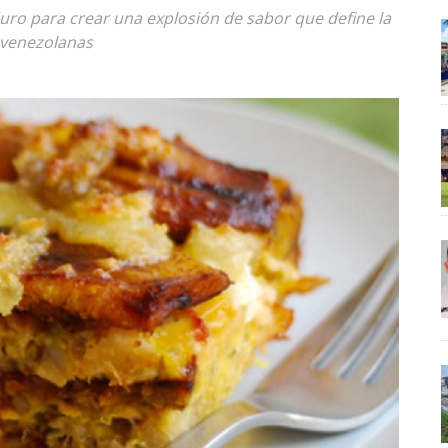
duro para crear una explosión de sabor que define la
 venezolanas