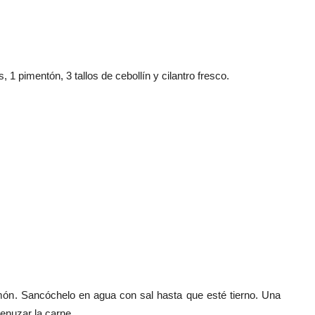
s, 1 pimentón, 3 tallos de cebollín y cilantro fresco.
imón
. Sancóchelo en agua con sal hasta que esté tierno. Una
menuzar la carne.