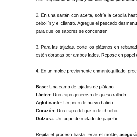
2.
En una sartén con aceite, sofría la cebolla hast
cebollín y el cilantro. Agregue el pescado desmen
para que los sabores se concentren.
3. Para las tajadas, co
rte los plátanos en rebana
estén doradas por ambos lados. Repose en papel 
4.
En un molde previamente enmantequillado, proce
Base:
Una cama de tajadas de plátano.
Lácteo:
Una capa generosa de queso rallado.
Aglutinante:
Un poco de huevo batido.
Corazón:
Una capa del guiso de chucho.
Dulzura:
Un toque de melado de papelón.
Repita el proceso hasta llenar el molde,
asegurá