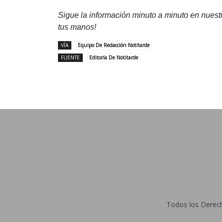
Sigue la información minuto a minuto en nues
tus manos!
VÍA
Equipo De Redacción Notitarde
FUENTE
Editoría De Notitarde
Todos los Derecho