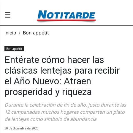
☰
Inicio
Bon appétit
Bon appétit
Entérate cómo hacer las
clásicas lentejas para recibir
el Año Nuevo: Atraen
prosperidad y riqueza
Durante la celebración de fin de año, justo durante las
12 campanadas muchos hogares comparten un plato
de lentejas como símbolo de abundancia
30 de diciembre de 2025