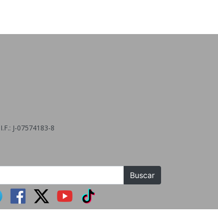
.F.: J-07574183-8
Buscar