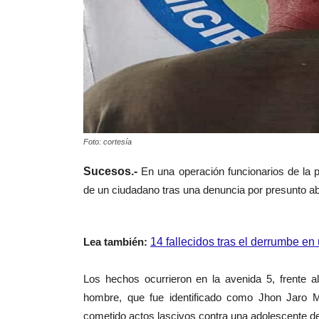
Foto: cortesía
Sucesos.-
En una operación funcionarios de la p
de un ciudadano tras una denuncia por presunto a
Lea
también
:
14 fallecidos tras el derrumbe en
Los hechos ocurrieron en la avenida 5, frente a
hombre, que fue identificado como Jhon Jaro 
cometido actos lascivos contra una adolescente d