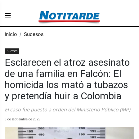
☰
Inicio
Sucesos
Sucesos
Esclarecen el atroz asesinato
de una familia en Falcón: El
homicida los mató a tubazos
y pretendía huir a Colombia
El caso fue puesto a orden del Ministerio Público (MP)
3 de septiembre de 2025