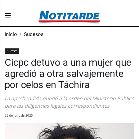
☰
Inicio
Sucesos
Sucesos
Cicpc detuvo a una mujer que
agredió a otra salvajemente
por celos en Táchira
La aprehendida quedó a la orden del Ministerio Público
para las diligencias legales correspondientes
23 de julio de 2025