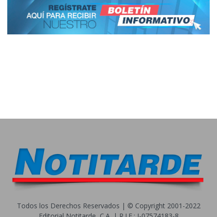
Todos los Derechos Reservados | © Copyright 2001-2022
Editorial Notitarde, C.A. | R.I.F.: J-07574183-8