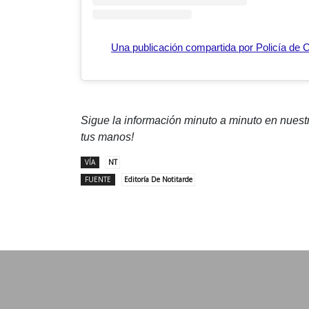
Una publicación compartida por Policía de
Sigue la información minuto a minuto en nues
tus manos!
VÍA
NT
FUENTE
Editoría De Notitarde