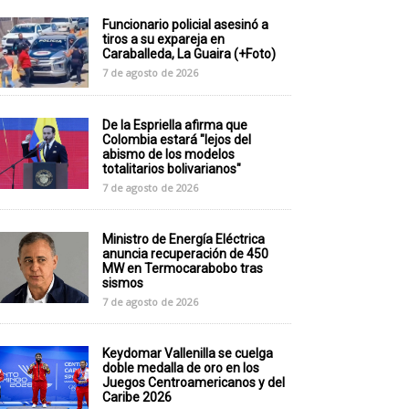
Funcionario policial asesinó a
tiros a su expareja en
Caraballeda, La Guaira (+Foto)
7 de agosto de 2026
De la Espriella afirma que
Colombia estará "lejos del
abismo de los modelos
totalitarios bolivarianos"
7 de agosto de 2026
Ministro de Energía Eléctrica
anuncia recuperación de 450
MW en Termocarabobo tras
sismos
7 de agosto de 2026
Keydomar Vallenilla se cuelga
doble medalla de oro en los
Juegos Centroamericanos y del
Caribe 2026