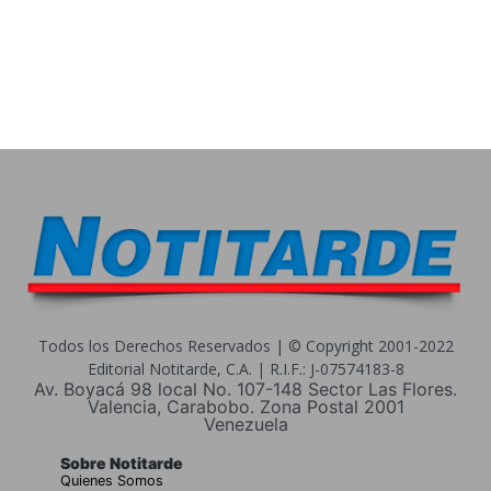
Todos los Derechos Reservados | © Copyright 2001-2022
Editorial Notitarde, C.A. | R.I.F.: J-07574183-8
Av. Boyacá 98 local No. 107-148 Sector Las Flores.
Valencia, Carabobo. Zona Postal 2001
Venezuela
Sobre Notitarde
Quienes Somos