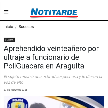
☰
Inicio
Sucesos
Sucesos
Aprehendido veinteañero por
ultraje a funcionario de
PoliGuacara en Araguita
El sujeto mostró una actitud sospechosa y le dieron la
voz de alto
27 de marzo de 2025