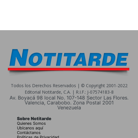
Todos los Derechos Reservados | © Copyright 2001-2022
Editorial Notitarde, C.A. | R.I.F.: J-07574183-8
Av. Boyacá 98 local No. 107-148 Sector Las Flores.
Valencia, Carabobo. Zona Postal 2001
Venezuela
Sobre Notitarde
Quienes Somos
Ubícanos aquí
Contáctanos
Políticas de Privacidad