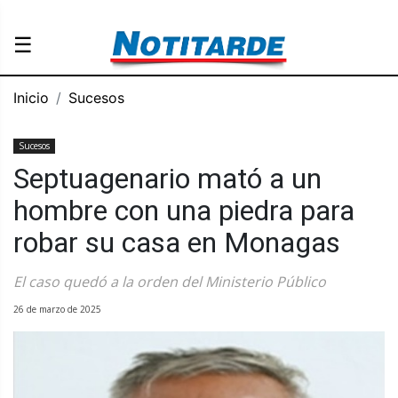
☰
Inicio
Sucesos
Sucesos
Septuagenario mató a un
hombre con una piedra para
robar su casa en Monagas
El caso quedó a la orden del Ministerio Público
26 de marzo de 2025