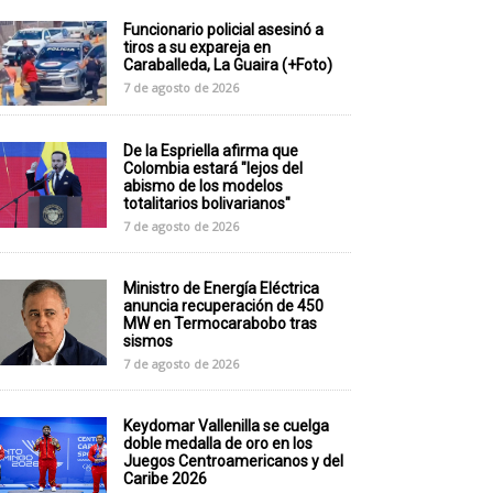
Funcionario policial asesinó a
tiros a su expareja en
Caraballeda, La Guaira (+Foto)
7 de agosto de 2026
De la Espriella afirma que
Colombia estará "lejos del
abismo de los modelos
totalitarios bolivarianos"
7 de agosto de 2026
Ministro de Energía Eléctrica
anuncia recuperación de 450
MW en Termocarabobo tras
sismos
7 de agosto de 2026
Keydomar Vallenilla se cuelga
doble medalla de oro en los
Juegos Centroamericanos y del
Caribe 2026