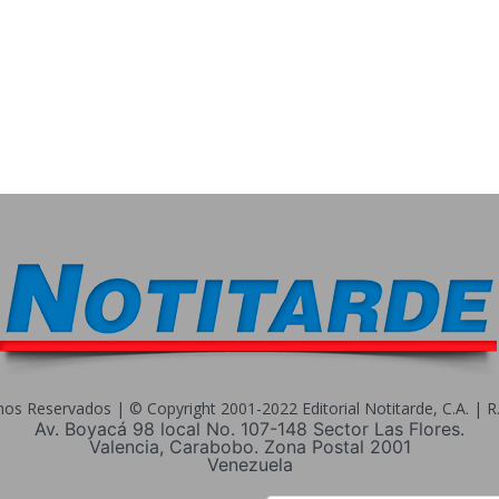
s Reservados | © Copyright 2001-2022 Editorial Notitarde, C.A. | R.I
Av. Boyacá 98 local No. 107-148 Sector Las Flores.
Valencia, Carabobo. Zona Postal 2001
Venezuela