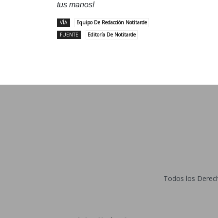
tus manos!
VÍA
Equipo De Redacción Notitarde
FUENTE
Editoría De Notitarde
Todos los Derecho