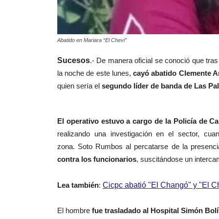
Abatido en Mariara “El Chevi”
Sucesos
.- De manera oficial se conoció que tra
la noche de este
lunes,
cayó abatido Clemente 
quien sería el
segundo líder de banda de
Las Pal
El operativo
estuvo a cargo de la Policía de C
realizando una
investigación en el sector,
cua
zona.
Soto Rumbos a
l percatarse de la presencia
contra los funcionarios
,
suscitándose
un
interca
Lea también
:
Cicpc abatió "El Changó" y "El C
El hombre
fue trasladado al Hospital Simón Bolí