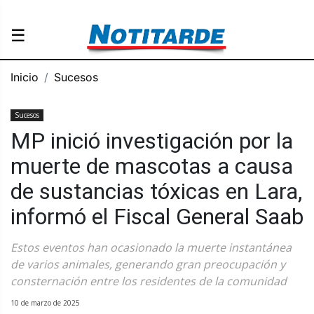
☰
Inicio
Sucesos
Sucesos
MP inició investigación por la
muerte de mascotas a causa
de sustancias tóxicas en Lara,
informó el Fiscal General Saab
Estos eventos han ocasionado la muerte instantánea
de varios animales, generando gran preocupación y
consternación entre los residentes de la comunidad
10 de marzo de 2025