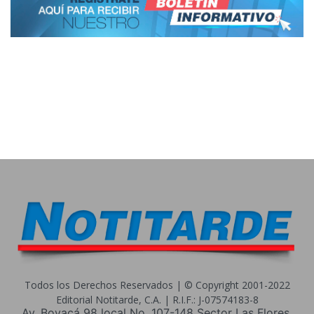
Todos los Derechos Reservados | © Copyright 2001-2022
Editorial Notitarde, C.A. | R.I.F.: J-07574183-8
Av. Boyacá 98 local No. 107-148 Sector Las Flores.