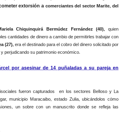
cometer extorsión a
comerciantes del sector Marite, del
Mariela Chiquinquirá Bermúdez Fernández (40),
quien
les cantidades de dinero a cambio de permitirles trabajar con
a (27),
era el destinado para el cobro del dinero solicitado por
 y perjudicando su patrimonio económico.
cel por asesinar de 14 puñaladas a su pareja en
isociales fueron capturados en los sectores Belloso y La
lgar, municipio Maracaibo, estado Zulia, ubicándolos cómo
rsiones, un sobre con un manuscrito donde se refleja las
.