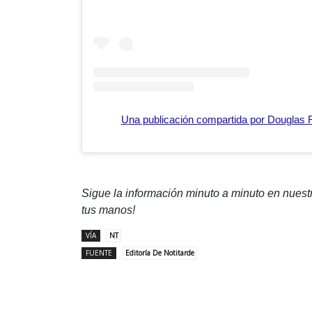
Una publicación compartida por Douglas 
Sigue la información minuto a minuto en nues
tus manos!
VÍA
NT
FUENTE
Editoría De Notitarde