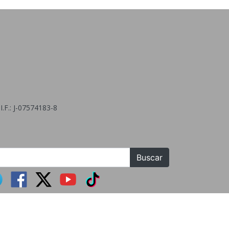
.F.: J-07574183-8
Buscar