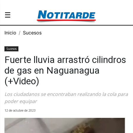
☰
Inicio
Sucesos
Sucesos
Fuerte lluvia arrastró cilindros
de gas en Naguanagua
(+Video)
Los ciudadanos se encontraban realizando la cola para
poder equipar
12 de octubre de 2023