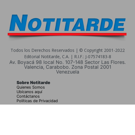
Todos los Derechos Reservados | © Copyright 2001-2022
Editorial Notitarde, C.A. | R.I.F.: J-07574183-8
Av. Boyacá 98 local No. 107-148 Sector Las Flores.
Valencia, Carabobo. Zona Postal 2001
Venezuela
Sobre Notitarde
Quienes Somos
Ubícanos aquí
Contáctanos
Políticas de Privacidad
Buscar