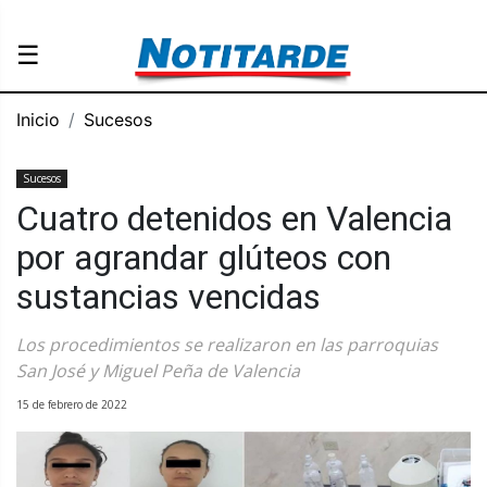
☰
Inicio
Sucesos
Sucesos
Cuatro detenidos en Valencia
por agrandar glúteos con
sustancias vencidas
Los procedimientos se realizaron en las parroquias
San José y Miguel Peña de Valencia
15 de febrero de 2022