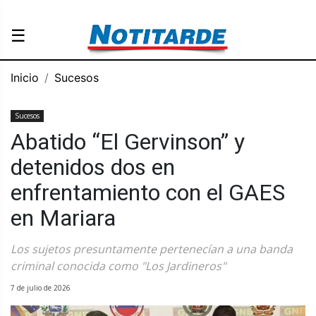
☰
Inicio
Sucesos
Sucesos
Abatido “El Gervinson” y
detenidos dos en
enfrentamiento con el GAES
en Mariara
Los sujetos presuntamente pertenecían a una banda
criminal conocida como "Los Jardineros"
7 de julio de 2026