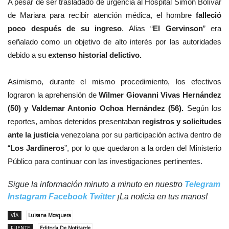
A pesar de ser trasladado de urgencia al Hospital Simón Bolívar
de Mariara para recibir atención médica, el hombre
falleció
poco después de su ingreso
. Alias “
El Gervinson
” era
señalado como un objetivo de alto interés por las autoridades
debido a su
extenso historial delictivo.
Asimismo, durante el mismo procedimiento, los efectivos
lograron la aprehensión de
Wilmer Giovanni Vivas Hernández
(50) y Valdemar Antonio Ochoa Hernández (56).
Según los
reportes, ambos detenidos presentaban
registros y solicitudes
ante la justicia
venezolana por su participación activa dentro de
“
Los Jardineros
”, por lo que quedaron a la orden del Ministerio
Público para continuar con las investigaciones pertinentes.
Sigue la información minuto a minuto en nuestro
Telegram
Instagram
Facebook
Twitter
¡La noticia en tus manos!
VÍA
Luisana Mosquera
FUENTE
Editoría De Notitarde