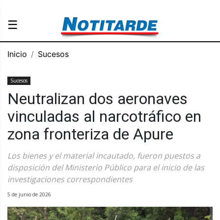
☰
Inicio
Sucesos
Sucesos
Neutralizan dos aeronaves
vinculadas al narcotráfico en
zona fronteriza de Apure
Los bienes y el material incautado, fueron puestos a
disposición del Ministerio Público para el inicio de las
investigaciones correspondientes
5 de junio de 2026