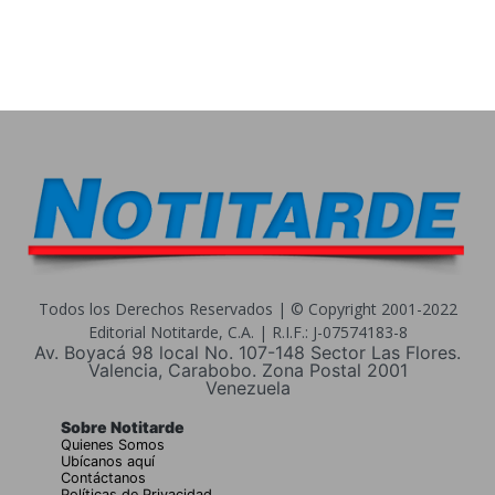
Todos los Derechos Reservados | © Copyright 2001-2022
Editorial Notitarde, C.A. | R.I.F.: J-07574183-8
Av. Boyacá 98 local No. 107-148 Sector Las Flores.
Valencia, Carabobo. Zona Postal 2001
Venezuela
Sobre Notitarde
Quienes Somos
Ubícanos aquí
Contáctanos
Políticas de Privacidad