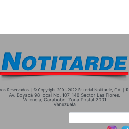
s Reservados | © Copyright 2001-2022 Editorial Notitarde, C.A. | R.I
Av. Boyacá 98 local No. 107-148 Sector Las Flores.
Valencia, Carabobo. Zona Postal 2001
Venezuela