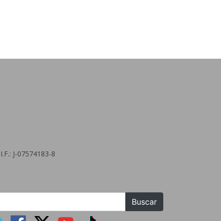
.F.: J-07574183-8
Buscar