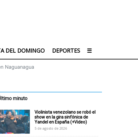
TA DEL DOMINGO
DEPORTES
☰
 en Naguanagua
Último minuto
Violinista venezolano se robó el
show en la gira sinfónica de
Yandel en España (+Video)
5 de agosto de 2026