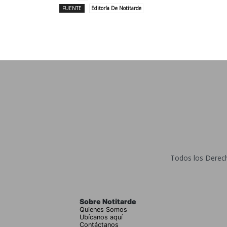
FUENTE
Editoría De Notitarde
Todos los Derecho
Sobre Notitarde
Quienes Somos
Ubícanos aquí
Contáctanos