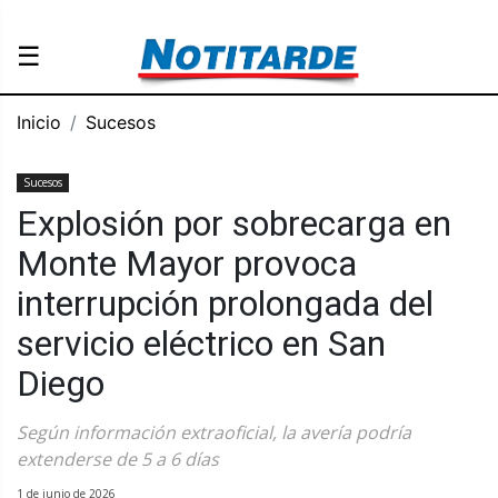
☰
Inicio
Sucesos
Sucesos
Explosión por sobrecarga en
Monte Mayor provoca
interrupción prolongada del
servicio eléctrico en San
Diego
Según información extraoficial, la avería podría
extenderse de 5 a 6 días
1 de junio de 2026