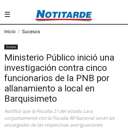
☰
Inicio
Sucesos
Sucesos
Ministerio Público inició una
investigación contra cinco
funcionarios de la PNB por
allanamiento a local en
Barquisimeto
Notificó que la Fiscalía 21 del estado Lara,
conjuntamente con la Fiscalía 98 Nacional serán las
encargadas de las respectivas averiguaciones