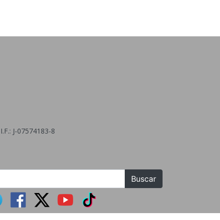
.F.: J-07574183-8
Buscar