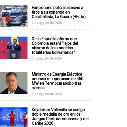
Funcionario policial asesinó a
tiros a su expareja en
Caraballeda, La Guaira (+Foto)
7 de agosto de 2026
De la Espriella afirma que
Colombia estará "lejos del
abismo de los modelos
totalitarios bolivarianos"
7 de agosto de 2026
Ministro de Energía Eléctrica
anuncia recuperación de 450
MW en Termocarabobo tras
sismos
7 de agosto de 2026
Keydomar Vallenilla se cuelga
doble medalla de oro en los
Juegos Centroamericanos y del
Caribe 2026