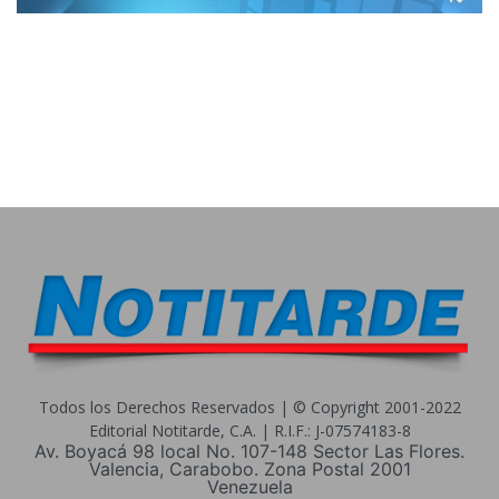
Todos los Derechos Reservados | © Copyright 2001-2022
Editorial Notitarde, C.A. | R.I.F.: J-07574183-8
Av. Boyacá 98 local No. 107-148 Sector Las Flores.
Valencia, Carabobo. Zona Postal 2001
Venezuela