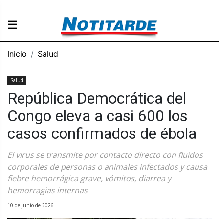
☰
Inicio
Salud
Salud
República Democrática del
Congo eleva a casi 600 los
casos confirmados de ébola
El virus se transmite por contacto directo con fluidos
corporales de personas o animales infectados y causa
fiebre hemorrágica grave, vómitos, diarrea y
hemorragias internas
10 de junio de 2026