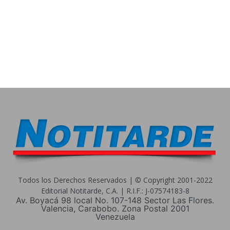
Todos los Derechos Reservados | © Copyright 2001-2022
Editorial Notitarde, C.A. | R.I.F.: J-07574183-8
Av. Boyacá 98 local No. 107-148 Sector Las Flores.
Valencia, Carabobo. Zona Postal 2001
Venezuela