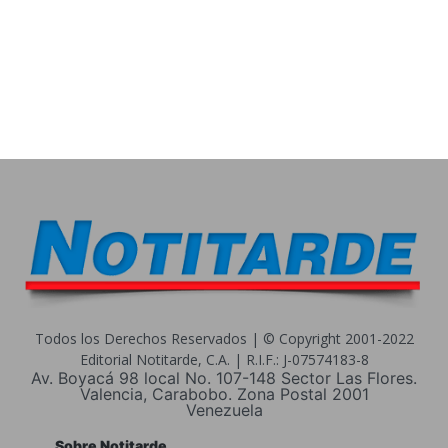
Todos los Derechos Reservados | © Copyright 2001-2022
Editorial Notitarde, C.A. | R.I.F.: J-07574183-8
Av. Boyacá 98 local No. 107-148 Sector Las Flores.
Valencia, Carabobo. Zona Postal 2001
Venezuela
Sobre Notitarde