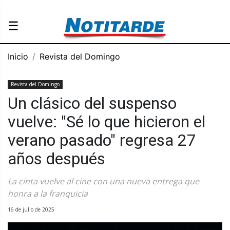
☰
Inicio
Revista del Domingo
Revista del Domingo
Un clásico del suspenso
vuelve: "Sé lo que hicieron el
verano pasado" regresa 27
años después
La cinta vuelve al cine con una nueva entrega que
honra a la franquicia
16 de julio de 2025