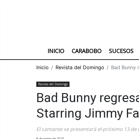
INICIO
CARABOBO
SUCESOS
Inicio
Revista del Domingo
Bad Bunny r
Revista del Domingo
Bad Bunny regres
Starring Jimmy Fa
El cantante se presentará el próximo 13 de
8 de enero de 2025