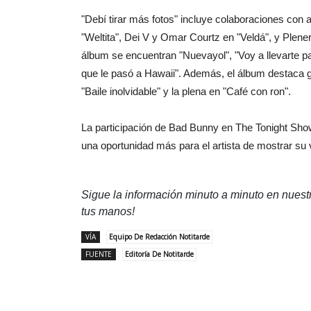
"Debí tirar más fotos" incluye colaboraciones con
"Weltita", Dei V y Omar Courtz en "Veldá", y Plene
álbum se encuentran "Nuevayol", "Voy a llevarte pa’ 
que le pasó a Hawaii". Además, el álbum destaca 
"Baile inolvidable" y la plena en "Café con ron".
La participación de Bad Bunny en The Tonight Sho
una oportunidad más para el artista de mostrar su 
Sigue la información minuto a minuto en nues
tus manos!
VÍA
Equipo De Redacción Notitarde
FUENTE
Editoría De Notitarde