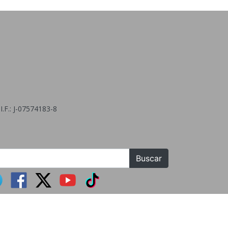
.F.: J-07574183-8
Buscar