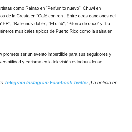
 artistas como Rainao en "Perfumito nuevo", Chuwi en
ros de la Cresta en "Café con ron". Entre otras canciones del
PR", "Baile inolvidable", "El clúb", "Pitorro de coco" y "Lo
géneros musicales típicos de Puerto Rico como la salsa en
w promete ser un evento imperdible para sus seguidores y
versatilidad y carisma en la televisión estadounidense.
tro
Telegram
Instagram
Facebook
Twitter
¡La noticia en