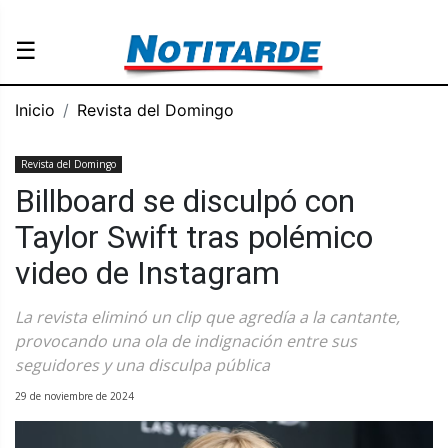
☰
Inicio
Revista del Domingo
Revista del Domingo
Billboard se disculpó con
Taylor Swift tras polémico
video de Instagram
La revista eliminó un clip que agredía a la cantante,
provocando una ola de indignación entre sus
seguidores y una disculpa pública
29 de noviembre de 2024