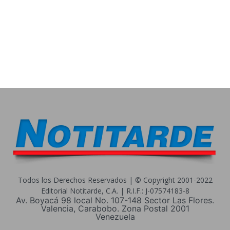
Todos los Derechos Reservados | © Copyright 2001-2022
Editorial Notitarde, C.A. | R.I.F.: J-07574183-8
Av. Boyacá 98 local No. 107-148 Sector Las Flores.
Valencia, Carabobo. Zona Postal 2001
Venezuela