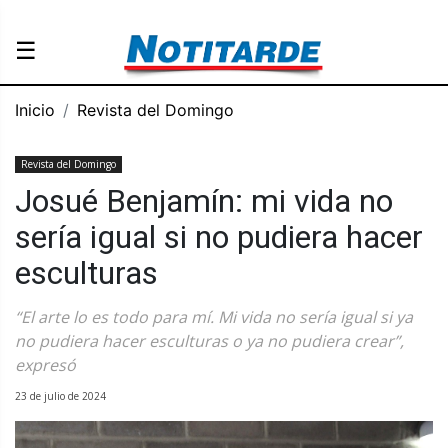
☰
Inicio
Revista del Domingo
Revista del Domingo
Josué Benjamín: mi vida no
sería igual si no pudiera hacer
esculturas
“El arte lo es todo para mí. Mi vida no sería igual si ya
no pudiera hacer esculturas o ya no pudiera crear”,
expresó
23 de julio de 2024