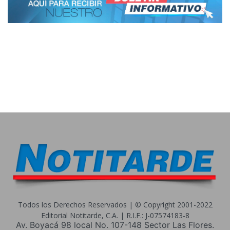
Todos los Derechos Reservados | © Copyright 2001-2022
Editorial Notitarde, C.A. | R.I.F.: J-07574183-8
Av. Boyacá 98 local No. 107-148 Sector Las Flores.