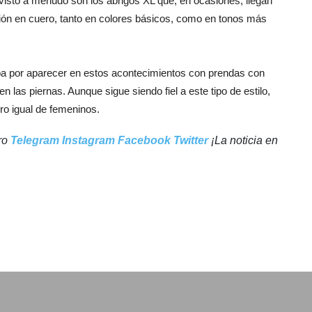
visto a menudo son los abrigos XL que, en ocasiones, llegan
rsión en cuero, tanto en colores básicos, como en tonos más
aba por aparecer en estos acontecimientos con prendas con
 las piernas. Aunque sigue siendo fiel a este tipo de estilo,
ro igual de femeninos.
tro
Telegram
Instagram
Facebook
Twitter
¡La noticia en