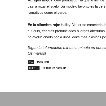
Abrigos largos
: Otra prenda con la que le hemos 
casi a rozar el suelo. Su modelo favorito es la ve
llamativos como el verde.
En la alfombra roja
: Hailey Bieber se caracteriz
cut outs, escotes pronunciados o largas aberturas en
ha evolucionado hacia unos looks más clásicos pe
Sigue la información minuto a minuto en nues
tus manos!
VÍA
Paola Brett
FUENTE
Editoría De Notitarde