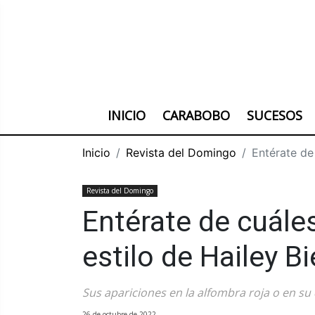
INICIO
CARABOBO
SUCESOS
Inicio
Revista del Domingo
Entérate de 
Revista del Domingo
Entérate de cuáles
estilo de Hailey B
Sus apariciones en la alfombra roja o en su
26 de octubre de 2022