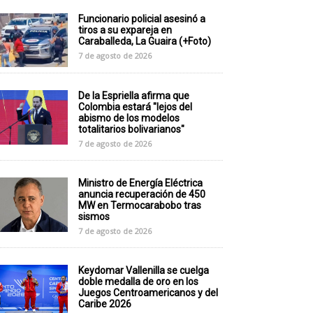
Funcionario policial asesinó a
tiros a su expareja en
Caraballeda, La Guaira (+Foto)
7 de agosto de 2026
De la Espriella afirma que
Colombia estará "lejos del
abismo de los modelos
totalitarios bolivarianos"
7 de agosto de 2026
Ministro de Energía Eléctrica
anuncia recuperación de 450
MW en Termocarabobo tras
sismos
7 de agosto de 2026
Keydomar Vallenilla se cuelga
doble medalla de oro en los
Juegos Centroamericanos y del
Caribe 2026