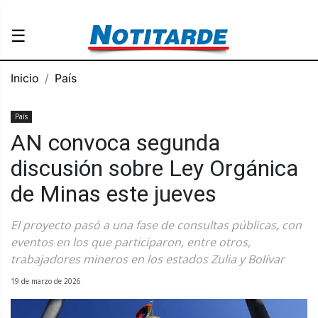
☰
Inicio
País
País
AN convoca segunda
discusión sobre Ley Orgánica
de Minas este jueves
El proyecto pasó a una fase de consultas públicas, con
eventos en los que participaron, entre otros,
trabajadores mineros en los estados Zulia y Bolívar
19 de marzo de 2026