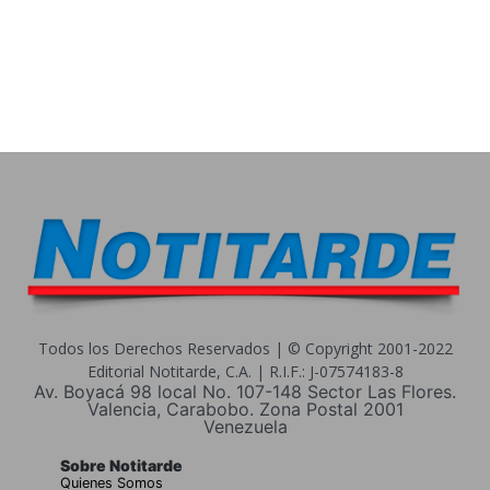
Todos los Derechos Reservados | © Copyright 2001-2022
Editorial Notitarde, C.A. | R.I.F.: J-07574183-8
Av. Boyacá 98 local No. 107-148 Sector Las Flores.
Valencia, Carabobo. Zona Postal 2001
Venezuela
Sobre Notitarde
Quienes Somos