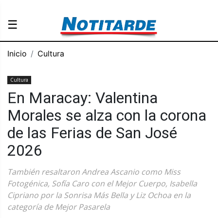
☰
Inicio
Cultura
Cultura
En Maracay: Valentina
Morales se alza con la corona
de las Ferias de San José
2026
También resaltaron Andrea Ascanio como Miss
Fotogénica, Sofía Caro con el Mejor Cuerpo, Isabella
Cipriano por la Sonrisa Más Bella y Liz Ochoa en la
categoría de Mejor Pasarela