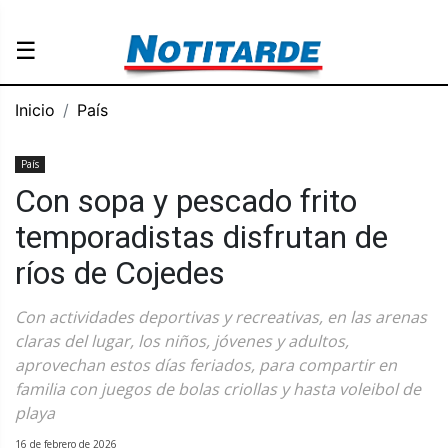
☰
Inicio
País
País
Con sopa y pescado frito
temporadistas disfrutan de
ríos de Cojedes
Con actividades deportivas y recreativas, en las arenas
claras del lugar, los niños, jóvenes y adultos,
aprovechan estos días feriados, para compartir en
familia con juegos de bolas criollas y hasta voleibol de
playa
16 de febrero de 2026