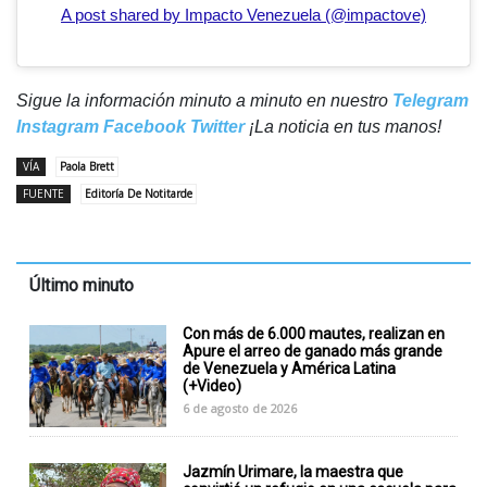
A post shared by Impacto Venezuela (@impactove)
Sigue la información minuto a minuto en nuestro
Telegram
Instagram
Facebook
Twitter
¡La noticia en tus manos!
VÍA
Paola Brett
FUENTE
Editoría De Notitarde
Último minuto
Con más de 6.000 mautes, realizan en
Apure el arreo de ganado más grande
de Venezuela y América Latina
(+Video)
6 de agosto de 2026
Jazmín Urimare, la maestra que