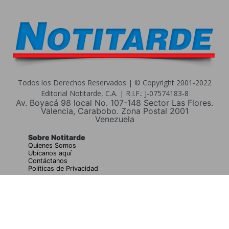
Todos los Derechos Reservados | © Copyright 2001-2022
Editorial Notitarde, C.A. | R.I.F.: J-07574183-8
Av. Boyacá 98 local No. 107-148 Sector Las Flores.
Valencia, Carabobo. Zona Postal 2001
Venezuela
Sobre Notitarde
Quienes Somos
Ubícanos aquí
Contáctanos
Políticas de Privacidad
Buscar