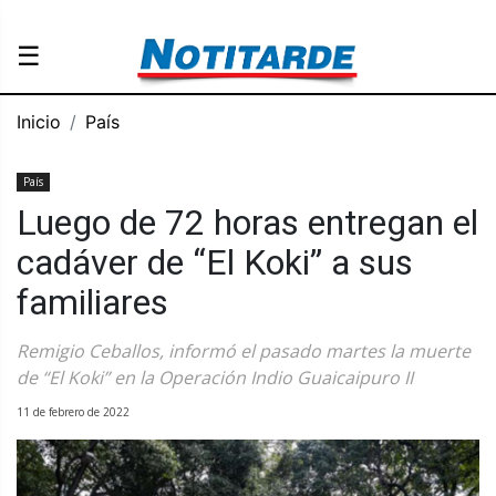
☰
Inicio
País
País
Luego de 72 horas entregan el
cadáver de “El Koki” a sus
familiares
Remigio Ceballos, informó el pasado martes la muerte
de “El Koki” en la Operación Indio Guaicaipuro II
11 de febrero de 2022