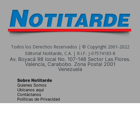
Todos los Derechos Reservados | © Copyright 2001-2022
Editorial Notitarde, C.A. | R.I.F.: J-07574183-8
Av. Boyacá 98 local No. 107-148 Sector Las Flores.
Valencia, Carabobo. Zona Postal 2001
Venezuela
Sobre Notitarde
Quienes Somos
Ubícanos aquí
Contáctanos
Políticas de Privacidad
Buscar