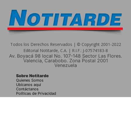
Todos los Derechos Reservados | © Copyright 2001-2022
Editorial Notitarde, C.A. | R.I.F.: J-07574183-8
Av. Boyacá 98 local No. 107-148 Sector Las Flores.
Valencia, Carabobo. Zona Postal 2001
Venezuela
Sobre Notitarde
Quienes Somos
Ubícanos aquí
Contáctanos
Políticas de Privacidad
Buscar