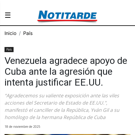
☰
Inicio
País
País
Venezuela agradece apoyo de
Cuba ante la agresión que
intenta justificar EE.UU.
“Agradecemos su valiente exposición ante las viles
acciones del Secretario de Estado de EE.UU.",
manifestó el canciller de la República, Yván Gil a su
homólogo de la hermana República de Cuba
18 de noviembre de 2025