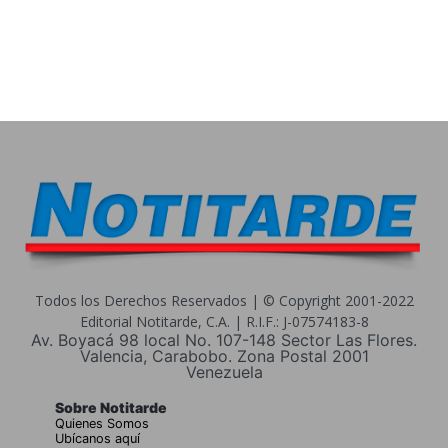
Todos los Derechos Reservados | © Copyright 2001-2022
Editorial Notitarde, C.A. | R.I.F.: J-07574183-8
Av. Boyacá 98 local No. 107-148 Sector Las Flores.
Valencia, Carabobo. Zona Postal 2001
Venezuela
Sobre Notitarde
Quienes Somos
Ubícanos aquí