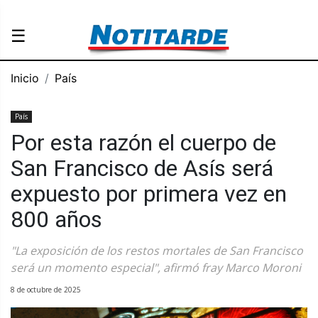
☰
Inicio
País
País
Por esta razón el cuerpo de
San Francisco de Asís será
expuesto por primera vez en
800 años
"La exposición de los restos mortales de San Francisco
será un momento especial", afirmó fray Marco Moroni
8 de octubre de 2025