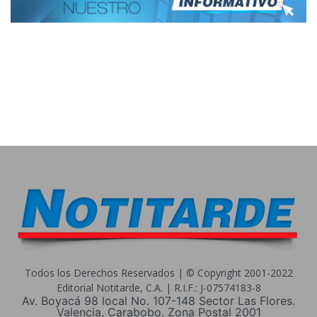
Todos los Derechos Reservados | © Copyright 2001-2022
Editorial Notitarde, C.A. | R.I.F.: J-07574183-8
Av. Boyacá 98 local No. 107-148 Sector Las Flores.
Valencia, Carabobo. Zona Postal 2001