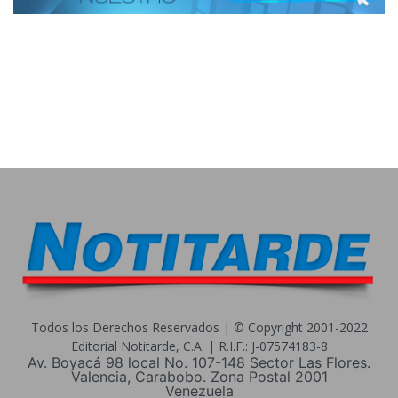
Todos los Derechos Reservados | © Copyright 2001-2022
Editorial Notitarde, C.A. | R.I.F.: J-07574183-8
Av. Boyacá 98 local No. 107-148 Sector Las Flores.
Valencia, Carabobo. Zona Postal 2001
Venezuela