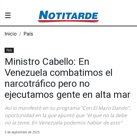
☰
Inicio
País
País
Ministro Cabello: En
Venezuela combatimos el
narcotráfico pero no
ejecutamos gente en alta mar
Así lo manifestó en su programa "Con El Mazo Dando",
oportunidad en la que apuntó que "el que no la debe
no la teme. En Venezuela podemos hablar de esto"
3 de septiembre de 2025