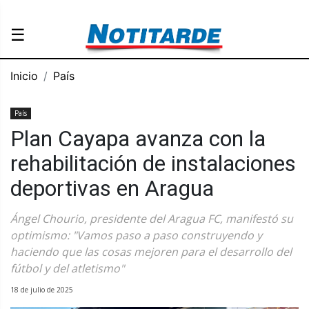
☰
Inicio
País
País
Plan Cayapa avanza con la
rehabilitación de instalaciones
deportivas en Aragua
Ángel Chourio, presidente del Aragua FC, manifestó su
optimismo: "Vamos paso a paso construyendo y
haciendo que las cosas mejoren para el desarrollo del
fútbol y del atletismo"
18 de julio de 2025