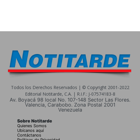
Todos los Derechos Reservados | © Copyright 2001-2022
Editorial Notitarde, C.A. | R.I.F.: J-07574183-8
Av. Boyacá 98 local No. 107-148 Sector Las Flores.
Valencia, Carabobo. Zona Postal 2001
Venezuela
Sobre Notitarde
Quienes Somos
Ubícanos aquí
Contáctanos
Políticas de Privacidad