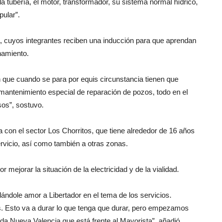
 tubería, el motor, transformador, su sistema normal hídrico,
ular”.
a, cuyos integrantes reciben una inducción para que aprendan
namiento.
 que cuando se para por equis circunstancia tienen que
mantenimiento especial de reparación de pozos, todo en el
sos”, sostuvo.
 con el sector Los Chorritos, que tiene alrededor de 16 años
rvicio, así como también a otras zonas.
mejorar la situación de la electricidad y de la vialidad.
ándole amor a Libertador en el tema de los servicios.
s. Esto va a durar lo que tenga que durar, pero empezamos
a Nueva Valencia que está frente al Mayorista”, añadió.