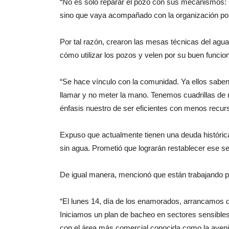
“No es solo reparar el pozo con sus mecanismos: la
sino que vaya acompañado con la organización pop
Por tal razón, crearon las mesas técnicas del agu
cómo utilizar los pozos y velen por su buen funcio
“Se hace vínculo con la comunidad. Ya ellos saben
llamar y no meter la mano. Tenemos cuadrillas de 
énfasis nuestro de ser eficientes con menos recur
Expuso que actualmente tienen una deuda histórica
sin agua. Prometió que lograrán restablecer ese se
De igual manera, mencionó que están trabajando por 
“El lunes 14, día de los enamorados, arrancamos d
Iniciamos un plan de bacheo en sectores sensible
con el área más comercial conocida como la avenid