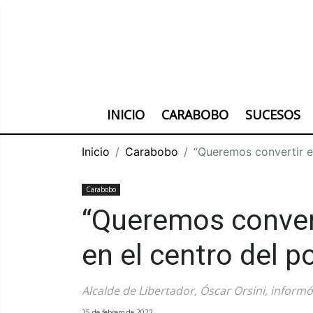
INICIO
CARABOBO
SUCESOS
Inicio
Carabobo
“Queremos convertir e
Carabobo
“Queremos convert
en el centro del 
Alcalde de Libertador, Óscar Orsini, inform
25 de febrero de 2022