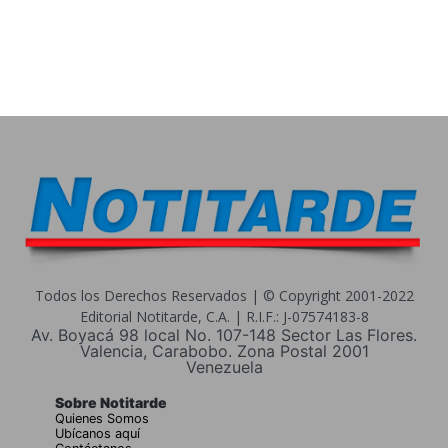
Todos los Derechos Reservados | © Copyright 2001-2022
Editorial Notitarde, C.A. | R.I.F.: J-07574183-8
Av. Boyacá 98 local No. 107-148 Sector Las Flores.
Valencia, Carabobo. Zona Postal 2001
Venezuela
Sobre Notitarde
Quienes Somos
Ubícanos aquí