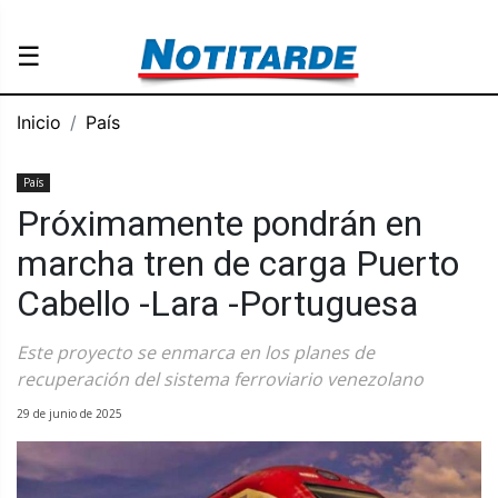
☰
Inicio
País
País
Próximamente pondrán en
marcha tren de carga Puerto
Cabello -Lara -Portuguesa
Este proyecto se enmarca en los planes de
recuperación del sistema ferroviario venezolano
29 de junio de 2025