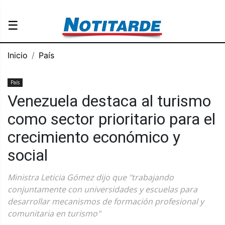
☰
Inicio
País
País
Venezuela destaca al turismo
como sector prioritario para el
crecimiento económico y
social
Ministra Leticia Gómez dijo que "trabajando
conjuntamente con universidades y escuelas para
desarrollar mecanismos de formación profesional y
comunitaria en turismo"