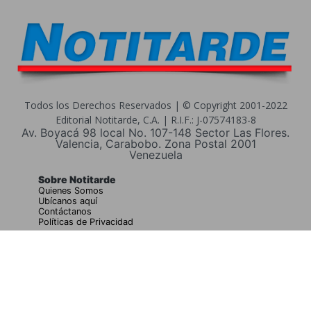
Todos los Derechos Reservados | © Copyright 2001-2022
Editorial Notitarde, C.A. | R.I.F.: J-07574183-8
Av. Boyacá 98 local No. 107-148 Sector Las Flores.
Valencia, Carabobo. Zona Postal 2001
Venezuela
Sobre Notitarde
Quienes Somos
Ubícanos aquí
Contáctanos
Políticas de Privacidad
Buscar