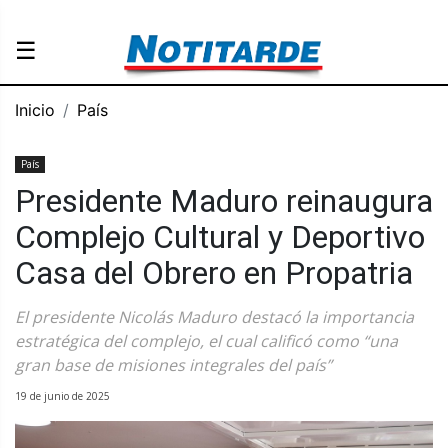
☰
Inicio
País
País
Presidente Maduro reinaugura
Complejo Cultural y Deportivo
Casa del Obrero en Propatria
El presidente Nicolás Maduro destacó la importancia
estratégica del complejo, el cual calificó como “una
gran base de misiones integrales del país”
19 de junio de 2025