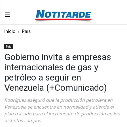
☰
Inicio
País
País
Gobierno invita a empresas
internacionales de gas y
petróleo a seguir en
Venezuela (+Comunicado)
Rodríguez aseguró que la producción petrolera en
Venezuela se encuentra en normalidad y atiende el
plan trazado para el incremento de producción en los
distintos campos