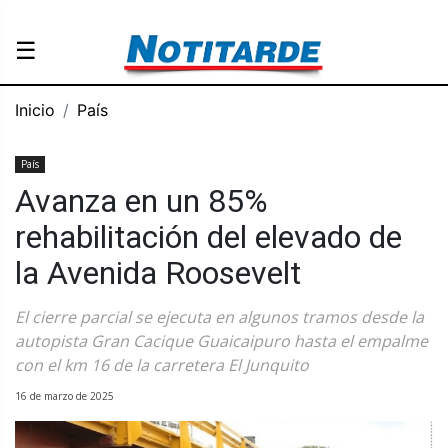
☰
Inicio
País
País
Avanza en un 85%
rehabilitación del elevado de
la Avenida Roosevelt
El cierre parcial se ejecuta en algunos tramos desde la
autopista Gran Cacique Guaicaipuro hasta el empalme
con el km 16 de la carretera El Junquito
16 de marzo de 2025