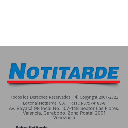
Todos los Derechos Reservados | © Copyright 2001-2022
Editorial Notitarde, C.A. | R.I.F.: J-07574183-8
Av. Boyacá 98 local No. 107-148 Sector Las Flores.
Valencia, Carabobo. Zona Postal 2001
Venezuela
Sobre Notitarde