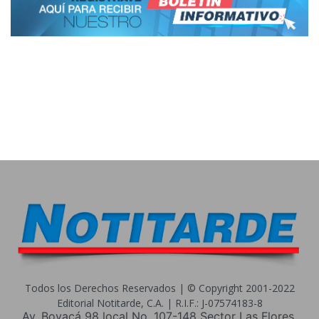
Todos los Derechos Reservados | © Copyright 2001-2022
Editorial Notitarde, C.A. | R.I.F.: J-07574183-8
Av. Boyacá 98 local No. 107-148 Sector Las Flores.