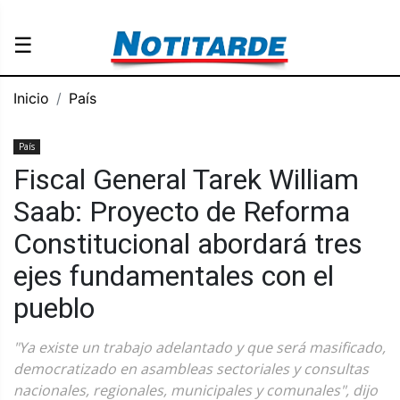
☰
Inicio
País
País
Fiscal General Tarek William
Saab: Proyecto de Reforma
Constitucional abordará tres
ejes fundamentales con el
pueblo
"Ya existe un trabajo adelantado y que será masificado,
democratizado en asambleas sectoriales y consultas
nacionales, regionales, municipales y comunales", dijo