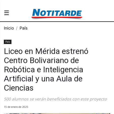
☰
Inicio
País
País
Liceo en Mérida estrenó
Centro Bolivariano de
Robótica e Inteligencia
Artificial y una Aula de
Ciencias
500 alumnos se verán beneficiados con este proyecto
15 de enero de 2025